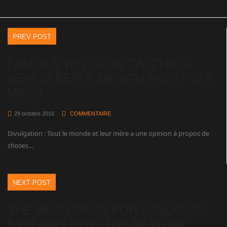
PREV POST
I AM IN A TEST FOR TWITTER’S
NEW @ REPLY DESIGN AND IT IS A
MESS
29 octobre 2016
COMMENTAIRE
Divulgation : Tout le monde et leur mère a une opinion à propos de
choses…
NEXT POST
THE HEAD OF 3D FOR WINDOWS
EXPLAINS HOW THE FEATURE