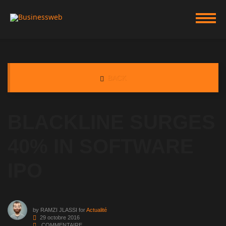
BACK
BLACKLINE SURGES
40% IN SOFTWARE
IPO
by
RAMZI JLASSI
for
Actualité
29 octobre 2016
COMMENTAIRE