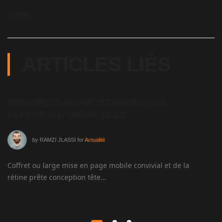
SHARE
ARTICLES LIÉS
BI-SHOP ALL IN ONE: ECOMMERCE &
T
CORPORATE THEME V1.3.1
A
by
RAMZI JLASSI
for
Actualité
Coffret ou large mise en page mobile convivial et de la
Ce
rétine prête conception tête…
so