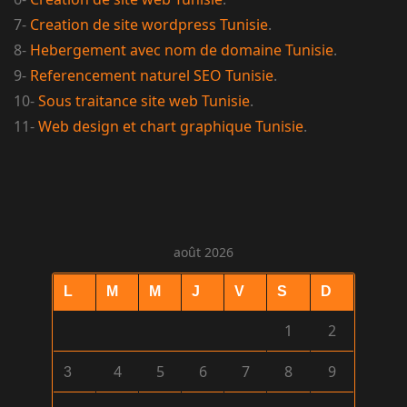
7-
Creation de site wordpress Tunisie
.
8-
Hebergement avec nom de domaine Tunisie
.
9-
Referencement naturel SEO Tunisie
.
10-
Sous traitance site web Tunisie
.
11-
Web design et chart graphique Tunisie
.
août 2026
L
M
M
J
V
S
D
1
2
4
5
6
7
8
9
3