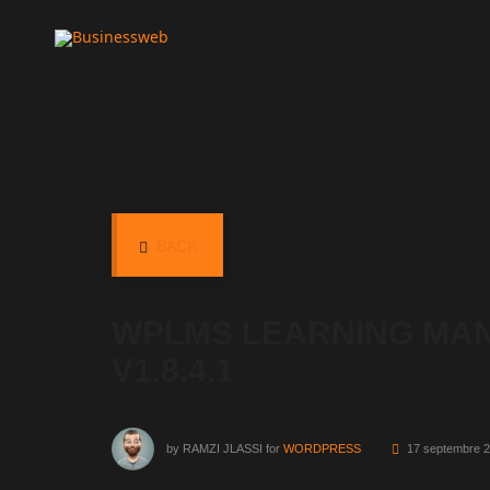
BACK
WPLMS LEARNING MA
V1.8.4.1
by
RAMZI JLASSI
for
WORDPRESS
17 septembre 