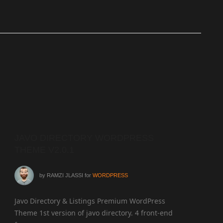
JAVO DIRECTORY WORDPRESS
WPM
THEME V2.0.1
PLUG
by
RAMZI JLASSI
for
WORDPRESS
Javo Directory & Listings Premium WordPress
WPML P
Theme 1st version of javo directory. 4 front-end
un sit