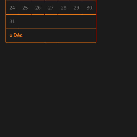
25
26
27
28
29
30
24
31
« Déc