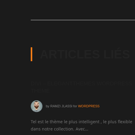
ARTICLES LIÉS
GUAL
DIVI – ELEGANTTHEMES WORDPRESS
THEME
by
RAMZI JLASSI
for
WORDPRESS
'exécuter
Tel est le thème le plus intelligent , le plus flexible
dans notre collection. Avec…