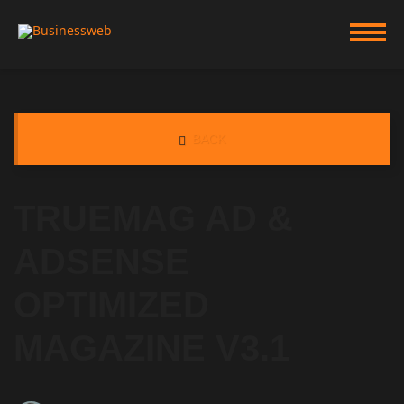
BACK
TRUEMAG AD &
ADSENSE
OPTIMIZED
MAGAZINE V3.1