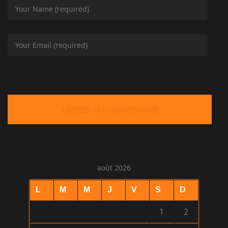
août 2026
L
M
M
J
V
S
D
1
2