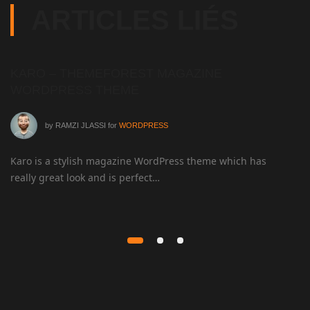
ARTICLES LIÉS
KARO – THEMEFOREST MAGAZINE
G
WORDPRESS THEME
&
by
RAMZI JLASSI
for
WORDPRESS
Karo is a stylish magazine WordPress theme which has
Ga
really great look and is perfect…
ma