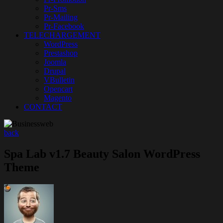
Pr-Sms
Pr-Mailing
Pr-Facebook
TELECHARGEMENT
WordPress
Prestashop
Joomla
Drupal
VBulletin
Opencart
Magento
CONTACT
back
Spa Lab v1.7 Beauty Salon WordPress
Theme