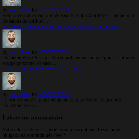
by
ramzi jlassi
for
WORDPRESS
Spa Lab est une main ouvrée Beauty Salon WordPress Thème pour
les salons de coiffure…
InGRID Responsive Multi-Purpose WordPress Theme v1.7
by
ramzi jlassi
for
WORDPRESS
Ce thème WordPress réactif est parfaitement adapté pour les affaires
et type personnel de sites…
Divi – Elegantthemes WordPress Theme
by
ramzi jlassi
for
WORDPRESS
Tel est le thème le plus intelligent , le plus flexible dans notre
collection. Avec…
Laisser un commentaire
Votre adresse de messagerie ne sera pas publiée.
Les champs
obligatoires sont indiqués avec
*