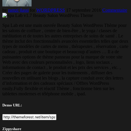
by
ramzi jlassi
for
WORDPRESS
17 septembre 2016
Commentaire
Spa Lab est une main ouvrée Beauty Salon WordPress Thème pour
les salons de coiffure , centre de bien-être , le yoga / classes de
méditation et de toutes les autres entreprises de soins de santé . Le
thème inclut des fonctionnalités avancées essentielles telles que deux
types de modèles de cartes de menu , thérapeutes , réservation , carte
cadeau , produit et une boutique et beaucoup d’autres … Il a de
puissantes options de thème panneau pour la marque de votre site
Web avec des couleurs personnalisées , logo, liens sociaux ,
informations de contact , le produit et les prix des services , etc. ,
Créer des pages de galerie pour les traitements , diffuser des
nouvelles en utilisant les blogs , la capture conduit avec des lettres
d’information et des cadeaux spéciaux / Offres WordPress
easily.Fully flexible et réactif Thème , fonctionne bien sur les
tablettes modernes et téléphone mobile , ipad.
Demo URL:
Zippyshare