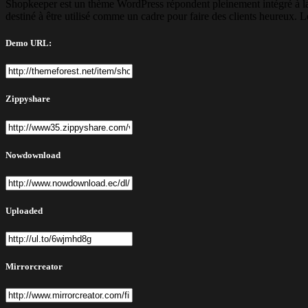
Shopkeeper est un thème WordPress répondent pleinement intégré à la fo
destiné à être utilisé comme un cadre pour faire des clients heureux. 
Demo URL:
Zippyshare
Nowdownload
Uploaded
Mirrorcreator