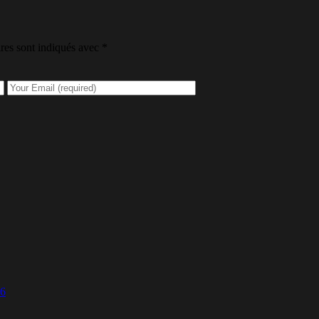
res sont indiqués avec
*
.6