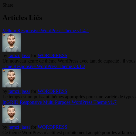
Share
Articles Liés
Vellum Responsive WordPress Theme v1.4.1
by
ramzi jlassi
for
WORDPRESS
Un nouveau genre de thème WordPress avec tant de capacité , il vous
Time Responsive WordPress Theme v3.1.2
by
ramzi jlassi
for
WORDPRESS
Le temps est un puissant thèmes appropriés pour une variété de types
InGRID Responsive Multi-Purpose WordPress Theme v1.7
by
ramzi jlassi
for
WORDPRESS
Ce thème WordPress réactif est parfaitement adapté pour les affaires 