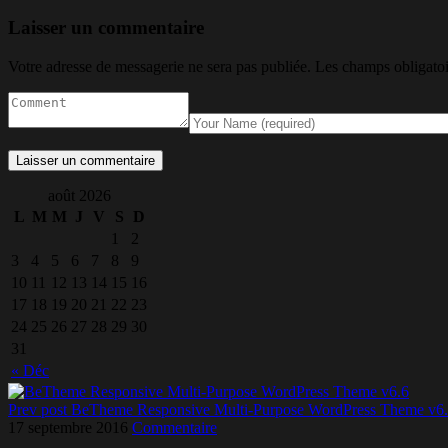
Laisser un commentaire
Votre adresse de messagerie ne sera pas publiée.
Les champs obligatoi
août 2026
L
M
M
J
V
S
D
1
2
3
4
5
6
7
8
9
10
11
12
13
14
15
16
17
18
19
20
21
22
23
24
25
26
27
28
29
30
31
« Déc
Prev post
BeTheme Responsive Multi-Purpose WordPress Theme v6
17 septembre 2016
Commentaire