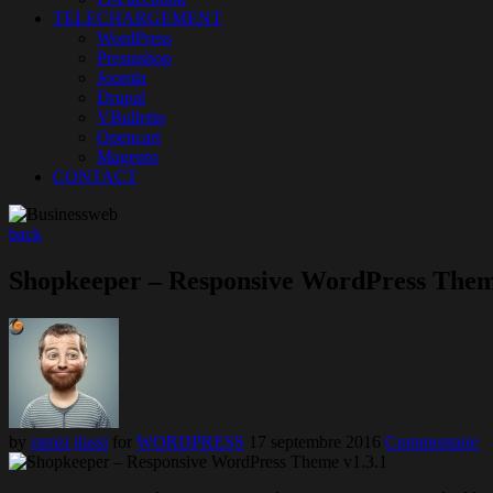
TELECHARGEMENT
WordPress
Prestashop
Joomla
Drupal
VBulletin
Opencart
Magento
CONTACT
back
Shopkeeper – Responsive WordPress Them
by
ramzi jlassi
for
WORDPRESS
17 septembre 2016
Commentaire