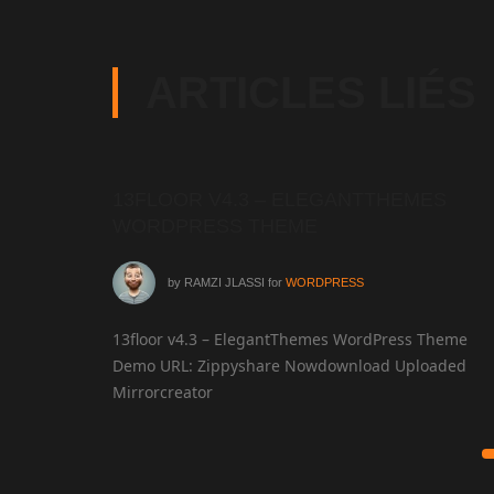
ARTICLES LIÉS
THEMES
13FLOOR V4.3 – ELEGANTTHEMES
WORDPRESS THEME
by
RAMZI JLASSI
for
WORDPRESS
 WordPress
13floor v4.3 – ElegantThemes WordPress Theme
2016…
Demo URL: Zippyshare Nowdownload Uploaded
Mirrorcreator