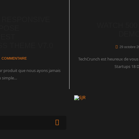
 RESPONSIVE
WATCH 500
RPOSE
DEMO
EST
S THEME V7.0
29 octobre 
TechCrunch est heureux de vous p
COMMENTAIRE
Startups 18
ur produit que nous ayons jamais
un simple…