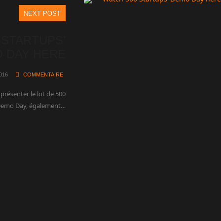
NEXT POST
 STARTUPS’
 DAY HERE
2016
COMMENTAIRE
résenter le lot de 500
 Demo Day, également…