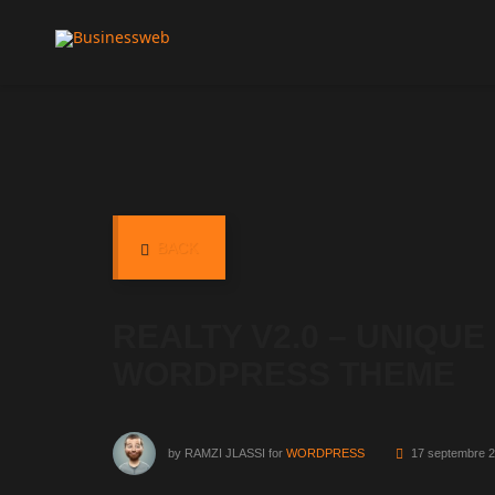
BACK
REALTY V2.0 – UNIQUE
WORDPRESS THEME
by
RAMZI JLASSI
for
WORDPRESS
17 septembre 