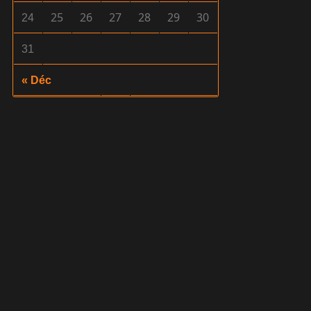
25
26
27
28
29
30
24
31
« Déc