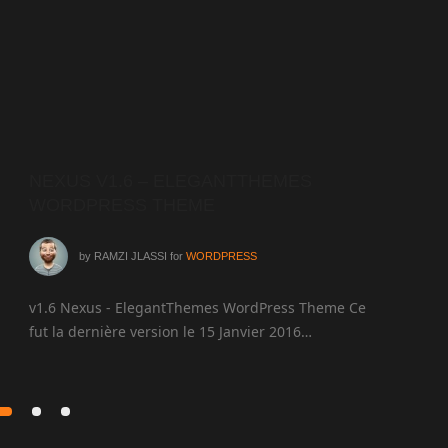
NEXUS V1.6 – ELEGANTTHEMES
AGG
WORDPRESS THEME
WOR
by
RAMZI JLASSI
for
WORDPRESS
v1.6 Nexus - ElegantThemes WordPress Theme Ce
v3.5 
fut la dernière version le 15 Janvier 2016…
Ce fut