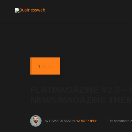
BACK
FLATMAGAZINE V2.0 –
NEWS/MAGAZINE THE
by
RAMZI JLASSI
for
WORDPRESS
16 septembre 