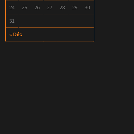
25
26
27
28
29
30
24
31
« Déc