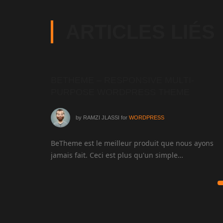
ARTICLES LIÉS
DPRESS
BETHEME – RESPONSIVE MULTI-
PURPOSE WORDPRESS THEME
by
RAMZI JLASSI
for
WORDPRESS
us flexible
BeTheme est le meilleur produit que nous ayons
jamais fait. Ceci est plus qu'un simple…