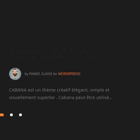
CABANA V1.6 – RESPONSIVE
DIV
CREATIVE WORDPRESS THEME
THE
by
RAMZI JLASSI
for
WORDPRESS
CABANA est un thème créatif élégant, simple et
Tel est
visuellement superbe . Cabana peut être utilisé…
dans n