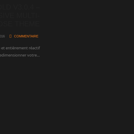
LD V3.0.4 –
IVE MULTI-
OSE THEME
016
COMMENTAIRE
e et entièrement réactif
redimensionner votre…