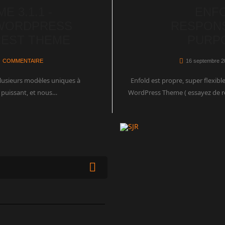
E 3.1.1 -
ENFO
WORDPRESS
RESPONS
EST THEME
PURP
COMMENTAIRE
16 septembre 2
lusieurs modèles uniques à
Enfold est propre, super flexibl
e puissant, et nous…
WordPress Theme ( essayez de 