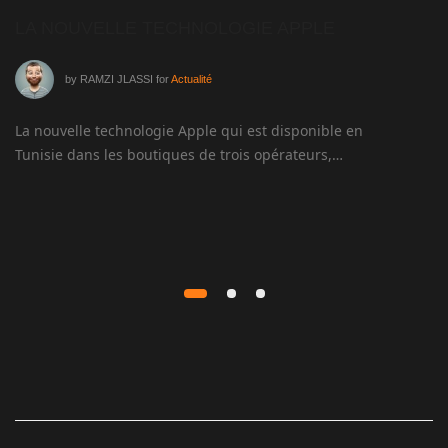
LA NOUVELLE TECHNOLOGIE APPLE
M
D
S
by
RAMZI JLASSI
for
Actualité
La nouvelle technologie Apple qui est disponible en
Tunisie dans les boutiques de trois opérateurs,…
Pl
su