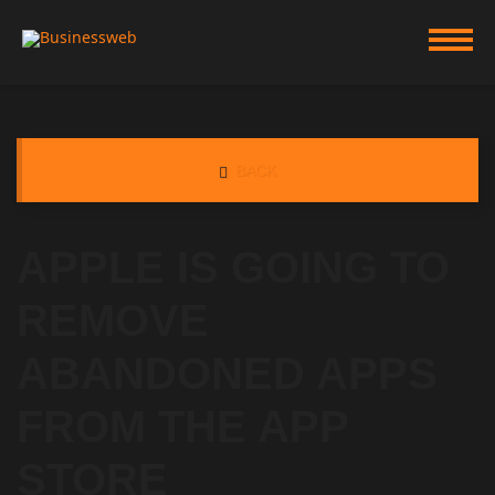
BACK
APPLE IS GOING TO
REMOVE
ABANDONED APPS
FROM THE APP
STORE