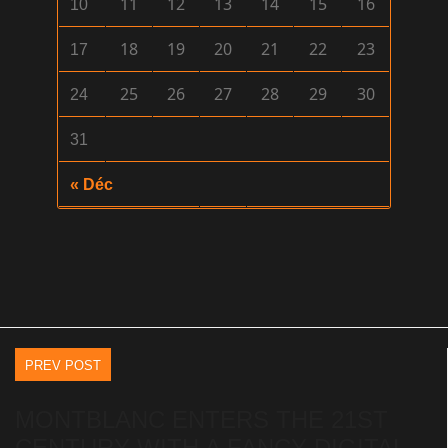
11
12
13
14
15
16
10
18
19
20
21
22
23
17
25
26
27
28
29
30
24
31
« Déc
PREV POST
MONTBLANC ENTERS THE 21ST
CENTURY WITH A FANCY DIGITAL