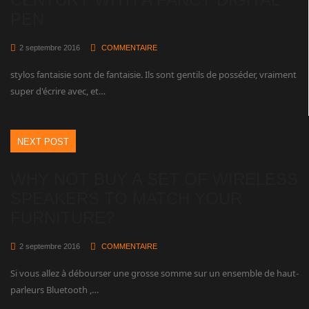
PEN
2 septembre 2016
COMMENTAIRE
stylos fantaisie sont de fantaisie. Ils sont gentils de posséder, vraiment
super d'écrire avec, et…
NEXT POST
WHY NOT BUY A SET OF WIRELESS
SPEAKERS TO MATCH YOUR
FURNITURE?
2 septembre 2016
COMMENTAIRE
Si vous allez à débourser une grosse somme sur un ensemble de haut-
parleurs Bluetooth ,…