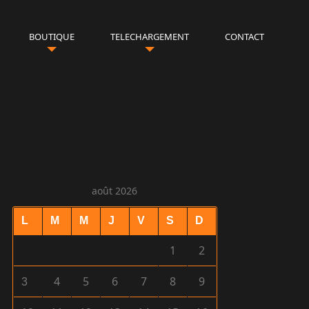
BOUTIQUE
TELECHARGEMENT
CONTACT
août 2026
L
M
M
J
V
S
D
1
2
4
5
6
7
8
9
3